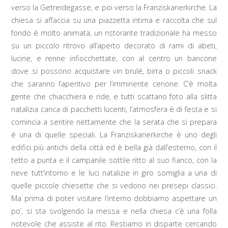
verso la Getreidegasse, e poi verso la Franziskanerkirche. La
chiesa si affaccia su una piazzetta intima e raccolta che sul
fondo è molto animata, un ristorante tradizionale ha messo
su un piccolo ritrovo all’aperto decorato di rami di abeti,
lucine, e renne infiocchettate, con al centro un bancone
dove si possono acquistare vin brulé, birra o piccoli snack
che saranno l’aperitivo per l’imminente cenone. C’è molta
gente che chiacchiera e ride, e tutti scattano foto alla slitta
natalizia carica di pacchetti lucenti, l’atmosfera è di festa e si
comincia a sentire nettamente che la serata che si prepara
è una di quelle speciali. La Franziskanerkirche è uno degli
edifici più antichi della città ed è bella già dall’esterno, con il
tetto a punta e il campanile sottile ritto al suo fianco, con la
neve tutt’intorno e le luci natalizie in giro somiglia a una di
quelle piccole chiesette che si vedono nei presepi classici.
Ma prima di poter visitare l’interno dobbiamo aspettare un
po’, si sta svolgendo la messa e nella chiesa c’è una folla
notevole che assiste al rito. Restiamo in disparte cercando