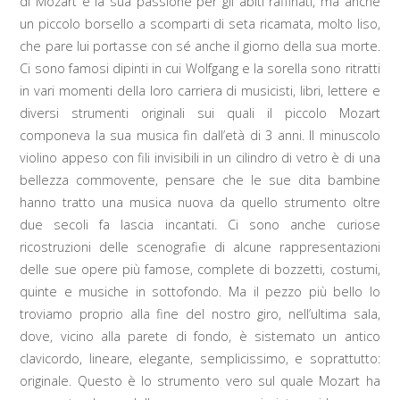
di Mozart e la sua passione per gli abiti raffinati, ma anche
un piccolo borsello a scomparti di seta ricamata, molto liso,
che pare lui portasse con sé anche il giorno della sua morte.
Ci sono famosi dipinti in cui Wolfgang e la sorella sono ritratti
in vari momenti della loro carriera di musicisti, libri, lettere e
diversi strumenti originali sui quali il piccolo Mozart
componeva la sua musica fin dall’età di 3 anni. Il minuscolo
violino appeso con fili invisibili in un cilindro di vetro è di una
bellezza commovente, pensare che le sue dita bambine
hanno tratto una musica nuova da quello strumento oltre
due secoli fa lascia incantati. Ci sono anche curiose
ricostruzioni delle scenografie di alcune rappresentazioni
delle sue opere più famose, complete di bozzetti, costumi,
quinte e musiche in sottofondo. Ma il pezzo più bello lo
troviamo proprio alla fine del nostro giro, nell’ultima sala,
dove, vicino alla parete di fondo, è sistemato un antico
clavicordo, lineare, elegante, semplicissimo, e soprattutto:
originale. Questo è lo strumento vero sul quale Mozart ha