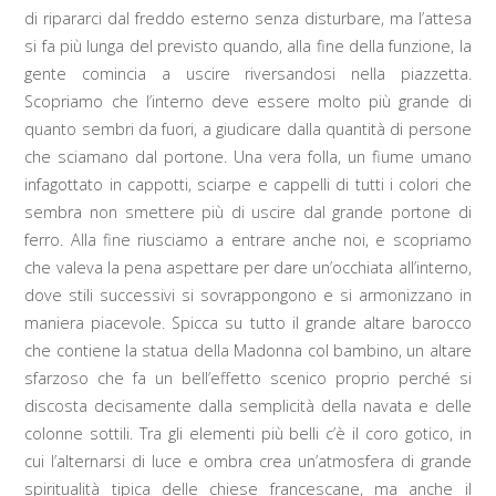
di ripararci dal freddo esterno senza disturbare, ma l’attesa
si fa più lunga del previsto quando, alla fine della funzione, la
gente comincia a uscire riversandosi nella piazzetta.
Scopriamo che l’interno deve essere molto più grande di
quanto sembri da fuori, a giudicare dalla quantità di persone
che sciamano dal portone. Una vera folla, un fiume umano
infagottato in cappotti, sciarpe e cappelli di tutti i colori che
sembra non smettere più di uscire dal grande portone di
ferro. Alla fine riusciamo a entrare anche noi, e scopriamo
che valeva la pena aspettare per dare un’occhiata all’interno,
dove stili successivi si sovrappongono e si armonizzano in
maniera piacevole. Spicca su tutto il grande altare barocco
che contiene la statua della Madonna col bambino, un altare
sfarzoso che fa un bell’effetto scenico proprio perché si
discosta decisamente dalla semplicità della navata e delle
colonne sottili. Tra gli elementi più belli c’è il coro gotico, in
cui l’alternarsi di luce e ombra crea un’atmosfera di grande
spiritualità tipica delle chiese francescane, ma anche il