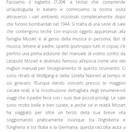
Facciamo il biglietto (7,00€ a testa) che comprende
un’audioguida in italiano e cominciamo la nostra visita
attraverso i vari ambienti, ricostruiti completamente dopo
che furono bombardati nel 1944. Si tratta di una serie di sale
che contengono teche con esposti oggetti appartenuti alla
famiglia Mozart e al genio della musica in persona, libri di
musica, lettere al padre, spartiti (purtroppo tutti in copia), c’è
perfino una prima edizione del manuale di violino scritto da
Leopold Mozart e divenuto famoso all’epoca come uno dei
migliori manuali per l’insegnamento di questo strumento. Ci
sono ritratti di Wolfgang e della sorella Nannerl al tempo in
cui giravano l’Europa dando concerti presso le maggiori
casate reali, e la ricostruzione dettagliata degli innumerevoli
viaggi che il padre fece con i suoi due piccoli prodigi. Le sale
sono molto belle e ben curate, e anche se in realtà Mozart
ha viaggiato per oltre un terzo della sua breve vita
soggiornando praticamente ovunque tra l’Inghilterra e
l’Ungheria e tra l’Italia e la Germania, questa raccolta aiuta a