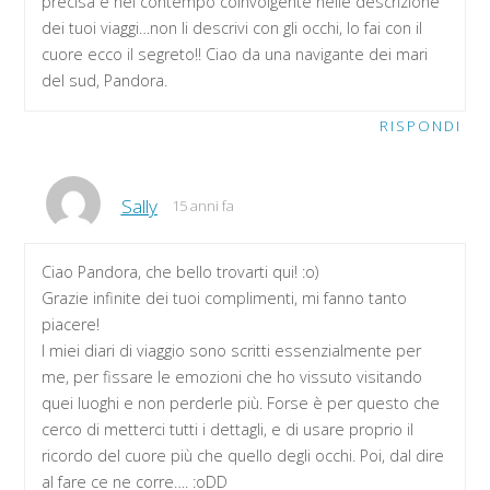
precisa e nel contempo coinvolgente nelle descrizione
dei tuoi viaggi…non li descrivi con gli occhi, lo fai con il
cuore ecco il segreto!! Ciao da una navigante dei mari
del sud, Pandora.
RISPONDI
Sally
15 anni fa
Ciao Pandora, che bello trovarti qui! :o)
Grazie infinite dei tuoi complimenti, mi fanno tanto
piacere!
I miei diari di viaggio sono scritti essenzialmente per
me, per fissare le emozioni che ho vissuto visitando
quei luoghi e non perderle più. Forse è per questo che
cerco di metterci tutti i dettagli, e di usare proprio il
ricordo del cuore più che quello degli occhi. Poi, dal dire
al fare ce ne corre…. :oDD