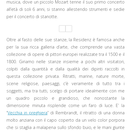
musica, dove un piccolo Mozart tenne il suo primo concerto
all’età di soli 6 anni, si stanno allestendo strumenti e sedie
per il concerto di stanotte.
Oltre al fasto delle sue stanze, la Residenz è famosa anche
per la sua ricca galleria d’arte, che comprende una vasta
collezione di opere di pittori europei realizzate tra il 1500 e il
1800. Giriamo nelle stanze insieme a pochi altri visitatori,
colpiti dalla quantità e dalla qualità dei dipinti raccolti in
questa collezione privata. Ritratti, marine, nature morte,
scene religiose, paesaggi, c’è veramente di tutto tra i
soggetti, ma tra tutti, scelgo di portare idealmente con me
un quadro piccolo e grandioso, che nonostante la
dimensione minuta risplende come un faro di luce. E’ la
“
Vecchia in preghiera
” di Rembrandt, il ritratto di una donna
molto anziana con il capo coperto da un velo color porpora
che si staglia a malapena sullo sfondo buio, e le mani giunte