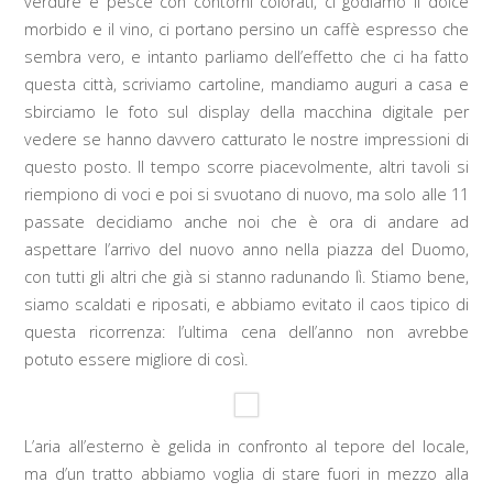
verdure e pesce con contorni colorati, ci godiamo il dolce
morbido e il vino, ci portano persino un caffè espresso che
sembra vero, e intanto parliamo dell’effetto che ci ha fatto
questa città, scriviamo cartoline, mandiamo auguri a casa e
sbirciamo le foto sul display della macchina digitale per
vedere se hanno davvero catturato le nostre impressioni di
questo posto. Il tempo scorre piacevolmente, altri tavoli si
riempiono di voci e poi si svuotano di nuovo, ma solo alle 11
passate decidiamo anche noi che è ora di andare ad
aspettare l’arrivo del nuovo anno nella piazza del Duomo,
con tutti gli altri che già si stanno radunando lì. Stiamo bene,
siamo scaldati e riposati, e abbiamo evitato il caos tipico di
questa ricorrenza: l’ultima cena dell’anno non avrebbe
potuto essere migliore di così.
L’aria all’esterno è gelida in confronto al tepore del locale,
ma d’un tratto abbiamo voglia di stare fuori in mezzo alla