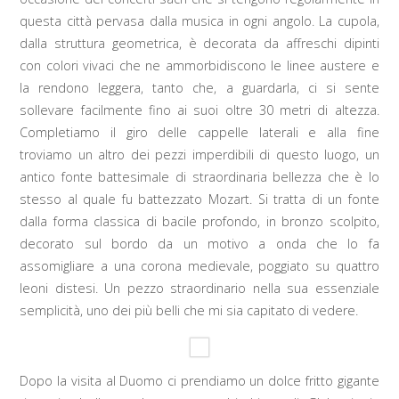
questa città pervasa dalla musica in ogni angolo. La cupola,
dalla struttura geometrica, è decorata da affreschi dipinti
con colori vivaci che ne ammorbidiscono le linee austere e
la rendono leggera, tanto che, a guardarla, ci si sente
sollevare facilmente fino ai suoi oltre 30 metri di altezza.
Completiamo il giro delle cappelle laterali e alla fine
troviamo un altro dei pezzi imperdibili di questo luogo, un
antico fonte battesimale di straordinaria bellezza che è lo
stesso al quale fu battezzato Mozart. Si tratta di un fonte
dalla forma classica di bacile profondo, in bronzo scolpito,
decorato sul bordo da un motivo a onda che lo fa
assomigliare a una corona medievale, poggiato su quattro
leoni distesi. Un pezzo straordinario nella sua essenziale
semplicità, uno dei più belli che mi sia capitato di vedere.
Dopo la visita al Duomo ci prendiamo un dolce fritto gigante