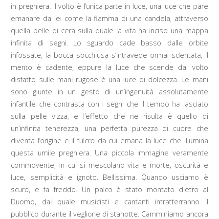
in preghiera. Il volto è l’unica parte in luce, una luce che pare
emanare da lei come la fiamma di una candela, attraverso
quella pelle di cera sulla quale la vita ha inciso una mappa
infinita di segni. Lo sguardo cade basso dalle orbite
infossate, la bocca socchiusa s’intravede ormai sdentata, il
mento è cadente, eppure la luce che scende dal volto
disfatto sulle mani rugose è una luce di dolcezza. Le mani
sono giunte in un gesto di un’ingenuità assolutamente
infantile che contrasta con i segni che il tempo ha lasciato
sulla pelle vizza, e l’effetto che ne risulta è quello di
un’infinita tenerezza, una perfetta purezza di cuore che
diventa l’origine e il fulcro da cui emana la luce che illumina
questa umile preghiera. Una piccola immagine veramente
commovente, in cui si mescolano vita e morte, oscurità e
luce, semplicità e ignoto. Bellissima. Quando usciamo è
scuro, e fa freddo. Un palco è stato montato dietro al
Duomo, dal quale musicisti e cantanti intratterranno il
pubblico durante il veglione di stanotte. Camminiamo ancora