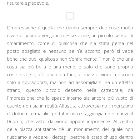
risultare sgradevole.
L’impressione è quella che danno sempre due cose molto
diverse quando vengono messe vicine, un piccolo senso di
smarrimento, come di qualcosa che sia stata persa nel
posto sbagliato e nessuno se n’è accorto, però si vede
bene che quel qualcosa non c’entra niente lì, non è che una
cosa sia più bella e una meno, è solo che sono proprio
cose diverse, c’è poco da fare, e messe vicine riescono
solo a sovrapporsi, ma non ad assomigliarsi. Fa un effetto
strano, questo piccolo deserto nella cattedrale, dà
l’impressione che lo spazio interno sia ancora più vuoto di
quanto non sia in realtà. All’uscita attraversiamo il mercatino
di dolciumi e maialini portafortuna e raggiungiamo di nuovo il
Duomo, che visto da vicino appare imponente. Al centro
della piazza antistante c’è un monumento del quale non
riusciamo a vedere i dettagli, perché è stato chiuso dentro