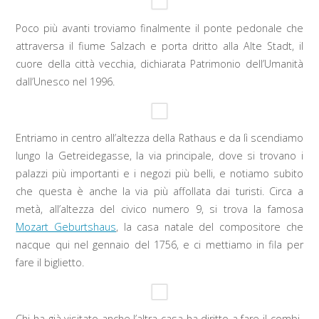
Poco più avanti troviamo finalmente il ponte pedonale che
attraversa il fiume Salzach e porta dritto alla Alte Stadt, il
cuore della città vecchia, dichiarata Patrimonio dell’Umanità
dall’Unesco nel 1996.
Entriamo in centro all’altezza della Rathaus e da lì scendiamo
lungo la Getreidegasse, la via principale, dove si trovano i
palazzi più importanti e i negozi più belli, e notiamo subito
che questa è anche la via più affollata dai turisti. Circa a
metà, all’altezza del civico numero 9, si trova la famosa
Mozart Geburtshaus
, la casa natale del compositore che
nacque qui nel gennaio del 1756, e ci mettiamo in fila per
fare il biglietto.
Chi ha già visitato anche l’altra casa ha diritto a fare il combi-