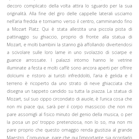
decoro complicato della volta attira lo sguardo per la sua
originalità. Alla fine del giro delle cappelle laterali usciamo
nell’aria fredda e torniamo verso il centro, camminando fino
a Mozart Platz. Qui è stata allestita una piccola pista di
pattinaggio su ghiaccio, proprio di fronte alla statua di
Mozart, e molti bambini la stanno già affollando divertendosi
a scivolare sulle loro lame in uno svolazzio di sciarpe e
guance arrossate. I palazzi intorno hanno le vetrine
illuminate a festa e molti caffè sono ancora aperti per offrire
dolciumi e ristoro ai turisti infreddoliti, l’aria è gelida e il
terreno è ricoperto da uno strato di neve ghiacciata che
disegna un tappeto candido su tutta la piazza. La statua di
Mozart, sul suo cippo circondato di aiuole, è l’unica cosa che
non mi piace qui, sarà per il corpo massiccio che non mi
pare assomigli al fisico minuto del genio della musica, o per
la posa un po’ troppo pretenziosa, non lo so, ma non mi
pare proprio che questo omaggio renda giustizia al grande
Maestro. Comunque, pare che qui l’importante sia ricordarlo