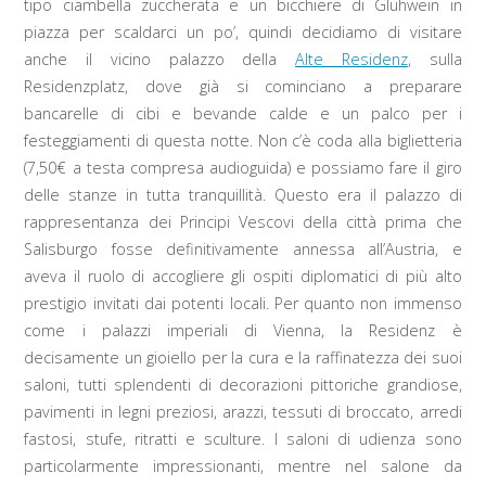
tipo ciambella zuccherata e un bicchiere di Gluhwein in
piazza per scaldarci un po’, quindi decidiamo di visitare
anche il vicino palazzo della
Alte Residenz
, sulla
Residenzplatz, dove già si cominciano a preparare
bancarelle di cibi e bevande calde e un palco per i
festeggiamenti di questa notte. Non c’è coda alla biglietteria
(7,50€ a testa compresa audioguida) e possiamo fare il giro
delle stanze in tutta tranquillità. Questo era il palazzo di
rappresentanza dei Principi Vescovi della città prima che
Salisburgo fosse definitivamente annessa all’Austria, e
aveva il ruolo di accogliere gli ospiti diplomatici di più alto
prestigio invitati dai potenti locali. Per quanto non immenso
come i palazzi imperiali di Vienna, la Residenz è
decisamente un gioiello per la cura e la raffinatezza dei suoi
saloni, tutti splendenti di decorazioni pittoriche grandiose,
pavimenti in legni preziosi, arazzi, tessuti di broccato, arredi
fastosi, stufe, ritratti e sculture. I saloni di udienza sono
particolarmente impressionanti, mentre nel salone da