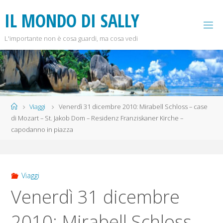
Salta
IL MONDO DI SALLY
al
contenuto
L'importante non è cosa guardi, ma cosa vedi
Home
Viaggi
Venerdì 31 dicembre 2010: Mirabell Schloss – case
di Mozart – St. Jakob Dom – Residenz Franziskaner Kirche –
capodanno in piazza
Viaggi
Venerdì 31 dicembre
2010: Mirabell Schloss –