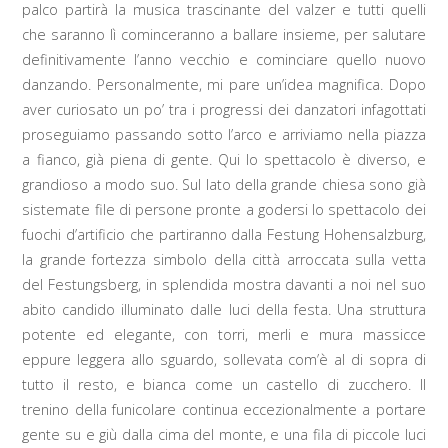
palco partirà la musica trascinante del valzer e tutti quelli
che saranno lì cominceranno a ballare insieme, per salutare
definitivamente l’anno vecchio e cominciare quello nuovo
danzando. Personalmente, mi pare un’idea magnifica. Dopo
aver curiosato un po’ tra i progressi dei danzatori infagottati
proseguiamo passando sotto l’arco e arriviamo nella piazza
a fianco, già piena di gente. Qui lo spettacolo è diverso, e
grandioso a modo suo. Sul lato della grande chiesa sono già
sistemate file di persone pronte a godersi lo spettacolo dei
fuochi d’artificio che partiranno dalla Festung Hohensalzburg,
la grande fortezza simbolo della città arroccata sulla vetta
del Festungsberg, in splendida mostra davanti a noi nel suo
abito candido illuminato dalle luci della festa. Una struttura
potente ed elegante, con torri, merli e mura massicce
eppure leggera allo sguardo, sollevata com’è al di sopra di
tutto il resto, e bianca come un castello di zucchero. Il
trenino della funicolare continua eccezionalmente a portare
gente su e giù dalla cima del monte, e una fila di piccole luci