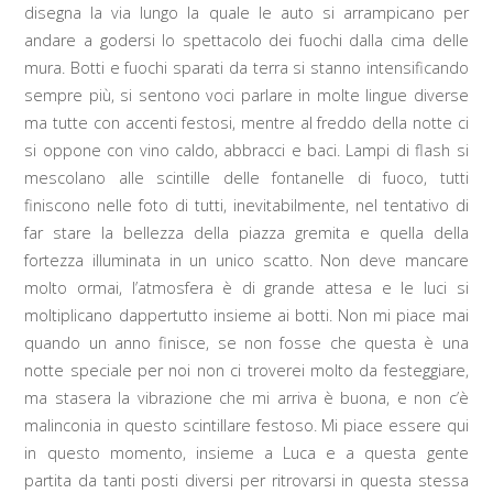
disegna la via lungo la quale le auto si arrampicano per
andare a godersi lo spettacolo dei fuochi dalla cima delle
mura. Botti e fuochi sparati da terra si stanno intensificando
sempre più, si sentono voci parlare in molte lingue diverse
ma tutte con accenti festosi, mentre al freddo della notte ci
si oppone con vino caldo, abbracci e baci. Lampi di flash si
mescolano alle scintille delle fontanelle di fuoco, tutti
finiscono nelle foto di tutti, inevitabilmente, nel tentativo di
far stare la bellezza della piazza gremita e quella della
fortezza illuminata in un unico scatto. Non deve mancare
molto ormai, l’atmosfera è di grande attesa e le luci si
moltiplicano dappertutto insieme ai botti. Non mi piace mai
quando un anno finisce, se non fosse che questa è una
notte speciale per noi non ci troverei molto da festeggiare,
ma stasera la vibrazione che mi arriva è buona, e non c’è
malinconia in questo scintillare festoso. Mi piace essere qui
in questo momento, insieme a Luca e a questa gente
partita da tanti posti diversi per ritrovarsi in questa stessa