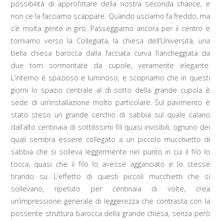
possibilità di approfittare della nostra seconda chance, e
non ce la facciamo scappare. Quando usciamo fa freddo, ma
c’è molta gente in giro. Passeggiamo ancora per il centro e
torniamo verso la Collegiata, la chiesa dell’Università, una
bella chiesa barocca dalla facciata curva fiancheggiata da
due torri sormontate da cupole, veramente elegante.
L’interno è spazioso e luminoso, e scopriamo che in questi
giorni lo spazio centrale al di sotto della grande cupola è
sede di un’installazione molto particolare. Sul pavimento è
stato steso un grande cerchio di sabbia sul quale calano
dall’alto centinaia di sottilissimi fili quasi invisibili, ognuno dei
quali sembra essere collegato a un piccolo mucchietto di
sabbia che si solleva leggermente nel punto in cui il filo lo
tocca, quasi che il filo lo avesse agganciato e lo stesse
tirando su. L’effetto di questi piccoli mucchietti che si
sollevano, ripetuto per centinaia di volte, crea
un’impressione generale di leggerezza che contrasta con la
possente struttura barocca della grande chiesa, senza però