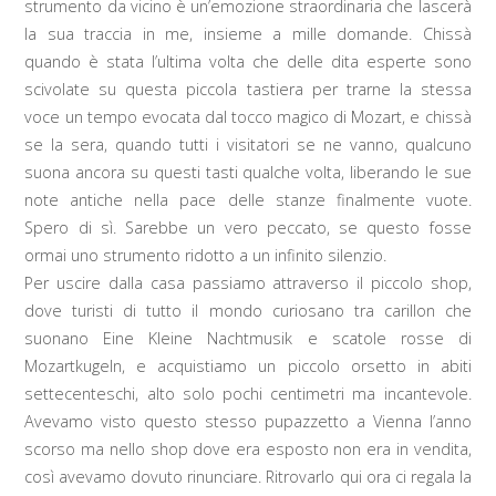
strumento da vicino è un’emozione straordinaria che lascerà
la sua traccia in me, insieme a mille domande. Chissà
quando è stata l’ultima volta che delle dita esperte sono
scivolate su questa piccola tastiera per trarne la stessa
voce un tempo evocata dal tocco magico di Mozart, e chissà
se la sera, quando tutti i visitatori se ne vanno, qualcuno
suona ancora su questi tasti qualche volta, liberando le sue
note antiche nella pace delle stanze finalmente vuote.
Spero di sì. Sarebbe un vero peccato, se questo fosse
ormai uno strumento ridotto a un infinito silenzio.
Per uscire dalla casa passiamo attraverso il piccolo shop,
dove turisti di tutto il mondo curiosano tra carillon che
suonano Eine Kleine Nachtmusik e scatole rosse di
Mozartkugeln, e acquistiamo un piccolo orsetto in abiti
settecenteschi, alto solo pochi centimetri ma incantevole.
Avevamo visto questo stesso pupazzetto a Vienna l’anno
scorso ma nello shop dove era esposto non era in vendita,
così avevamo dovuto rinunciare. Ritrovarlo qui ora ci regala la