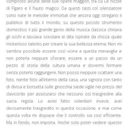
composto alcune delle sue opere maggiori, tra cui Le nozze
di Figaro e Il flauto magico. Da questi tasti col silenziatore
sono nate le melodie immortali che ancora oggi stregano il
pubblico di tutto il mondo, su questo piccolo strumento
domestico il più grande genio della musica classica chinava
gli occhi e lasciava scivolare le dita ispirate da chissà quale
misterioso talento per creare la sua bellezza eterna. Non mi
sembra possibile essere così vicina a questa meraviglia e
non poterla neppure sfiorare, essere a un passo da un
pezzo di storia della cultura umana e dovermi fermare
senza poterlo raggiungere. Non posso neppure scattare una
foto, niente foto all’interno della casa, una signora con tanto
di divisa e borsetta sulle ginocchia siede vigile nei pressi del
clavicordo per assicurarsi che nessuno osi trasgredire alla
sacra regola. Lo avrei fatto volentieri invece, avei
decisamente trasgredito in questa occasione, e mai come
questa volta mi dispiace che il controllo sia così efficiente.
Ma in fondo, non importa. Anche solo poter vedere questo