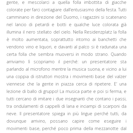
gente, e mescolarci a quella folla imbottita di giacche
colorate per farci contagiare dall’entusiasmo della festa. Tutti
camminano in direzione del Duomo, i ragazzini si scatenano
nel lancio di petardi e botti e qualche luce colorata già
illumina il nero stellato del cielo. Nella Residenzplatz la folla
è molto aumentata, soprattutto intorno ai banchetti che
vendono vino e liquori, e davanti al palco si è radunata una
certa folla che sembra muoversi in modo strano. Quando
arriviamo lì scopriamo il perché: un presentatore sta
parlando al microfono mentre la musica suona, e vicino a lui
una coppia di istruttori mostra i movimenti base del valzer
viennese che la gente in piazza cerca di ripetere. E’ una
lezione di ballo di gruppo! La musica parte e poi si ferma, e
tutti cercano di imitare i due insegnanti che contano i passi,
tra ondulamenti di cappelli di lana e inciampi di scarponi da
neve. Il presentatore spiega in più lingue perché tutti, da
dovunque arrivino, possano capire come eseguire i
movimenti base, perché poco prima della mezzanotte dal