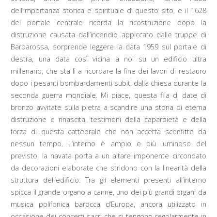
dell’importanza storica e spirituale di questo sito, e il 1628
del portale centrale ricorda la ricostruzione dopo la
distruzione causata dall’incendio appiccato dalle truppe di
Barbarossa, sorprende leggere la data 1959 sul portale di
destra, una data così vicina a noi su un edificio ultra
millenario, che sta lì a ricordare la fine dei lavori di restauro
dopo i pesanti bombardamenti subiti dalla chiesa durante la
seconda guerra mondiale. Mi piace, questa fila di date di
bronzo avvitate sulla pietra a scandire una storia di eterna
distruzione e rinascita, testimoni della caparbietà e della
forza di questa cattedrale che non accetta sconfitte da
nessun tempo. L’interno è ampio e più luminoso del
previsto, la navata porta a un altare imponente circondato
da decorazioni elaborate che stridono con la linearità della
struttura dell’edificio. Tra gli elementi presenti all’interno
spicca il grande organo a canne, uno dei più grandi organi da
musica polifonica barocca d’Europa, ancora utilizzato in
occasione dei concerti sacri che si tengono regolarmente in