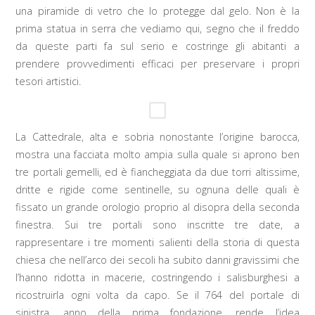
una piramide di vetro che lo protegge dal gelo. Non è la
prima statua in serra che vediamo qui, segno che il freddo
da queste parti fa sul serio e costringe gli abitanti a
prendere provvedimenti efficaci per preservare i propri
tesori artistici.
La Cattedrale, alta e sobria nonostante l’origine barocca,
mostra una facciata molto ampia sulla quale si aprono ben
tre portali gemelli, ed è fiancheggiata da due torri altissime,
dritte e rigide come sentinelle, su ognuna delle quali è
fissato un grande orologio proprio al disopra della seconda
finestra. Sui tre portali sono inscritte tre date, a
rappresentare i tre momenti salienti della storia di questa
chiesa che nell’arco dei secoli ha subito danni gravissimi che
l’hanno ridotta in macerie, costringendo i salisburghesi a
ricostruirla ogni volta da capo. Se il 764 del portale di
sinistra, anno della prima fondazione, rende l’idea