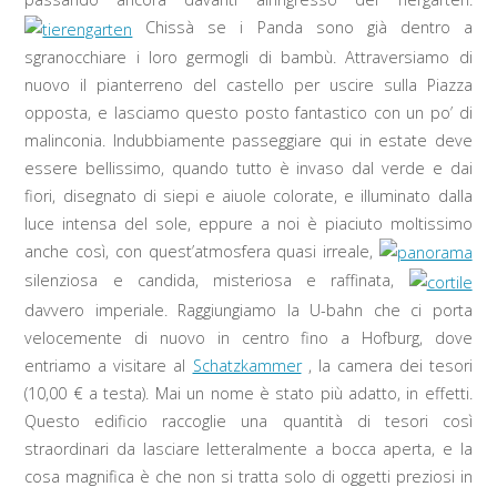
Chissà se i Panda sono già dentro a
sgranocchiare i loro germogli di bambù. Attraversiamo di
nuovo il pianterreno del castello per uscire sulla Piazza
opposta, e lasciamo questo posto fantastico con un po’ di
malinconia. Indubbiamente passeggiare qui in estate deve
essere bellissimo, quando tutto è invaso dal verde e dai
fiori, disegnato di siepi e aiuole colorate, e illuminato dalla
luce intensa del sole, eppure a noi è piaciuto moltissimo
anche così, con quest’atmosfera quasi irreale,
silenziosa e candida, misteriosa e raffinata,
davvero imperiale. Raggiungiamo la U-bahn che ci porta
velocemente di nuovo in centro fino a Hofburg, dove
entriamo a visitare al
Schatzkammer
, la camera dei tesori
(10,00 € a testa). Mai un nome è stato più adatto, in effetti.
Questo edificio raccoglie una quantità di tesori così
straordinari da lasciare letteralmente a bocca aperta, e la
cosa magnifica è che non si tratta solo di oggetti preziosi in