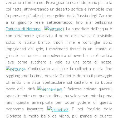
vediamo intorno a noi. Proseguiamo risalendo piano piano la
collinetta, attraversando un deserto soffice e immobile che
fa pensare più alle distese gelide della Russia degli Zar che
a un giardino reale settecentesco, fino alla bellissima
Fontana di Nettuno
.
La superficie dell’acqua è
completamente ghiacciata, il bordo della vasca è invisibile
sotto lo strato bianco, tritoni ninfe e conchiglie sono
imprigionati dal gelo, i movimenti fissati in un istante di
ghiaccio sul quale una spolverata di neve bianca è caduta
lieve come zucchero a velo su una torta di nozze.
Continuiamo a risalire la collinetta e alla fine
raggiungiamo la cima, dove la Gloriette domina il paesaggio
offrendo una vista spettacolare sul castello e su buona
parte della città.
E’ faticoso arrivare quassù,
specialmente con questo clima, ma vale veramente la pena
farsi questa arrampicata per poter godere di questo
panorama incantato.
E poi l’edificio della
Gloriette è molto bello da vicino, più grande di quanto