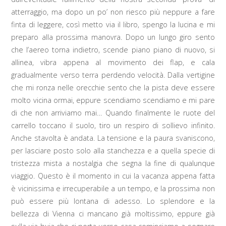
atterraggio, ma dopo un po’ non riesco più neppure a fare
finta di leggere, così metto via il libro, spengo la lucina e mi
preparo alla prossima manovra. Dopo un lungo giro sento
che l’aereo torna indietro, scende piano piano di nuovo, si
allinea, vibra appena al movimento dei flap, e cala
gradualmente verso terra perdendo velocità. Dalla vertigine
che mi ronza nelle orecchie sento che la pista deve essere
molto vicina ormai, eppure scendiamo scendiamo e mi pare
di che non arriviamo mai… Quando finalmente le ruote del
carrello toccano il suolo, tiro un respiro di sollievo infinito.
Anche stavolta è andata. La tensione e la paura svaniscono,
per lasciare posto solo alla stanchezza e a quella specie di
tristezza mista a nostalgia che segna la fine di qualunque
viaggio. Questo è il momento in cui la vacanza appena fatta
è vicinissima e irrecuperabile a un tempo, e la prossima non
può essere più lontana di adesso. Lo splendore e la
bellezza di Vienna ci mancano già moltissimo, eppure già