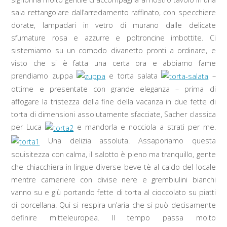
sala rettangolare dall’arredamento raffinato, con specchiere
dorate, lampadari in vetro di murano dalle delicate
sfumature rosa e azzurre e poltroncine imbottite. Ci
sistemiamo su un comodo divanetto pronti a ordinare, e
visto che si è fatta una certa ora e abbiamo fame
prendiamo zuppa
e torta salata
–
ottime e presentate con grande eleganza – prima di
affogare la tristezza della fine della vacanza in due fette di
torta di dimensioni assolutamente sfacciate, Sacher classica
per Luca
e mandorla e nocciola a strati per me.
Una delizia assoluta. Assaporiamo questa
squisitezza con calma, il salotto è pieno ma tranquillo, gente
che chiacchiera in lingue diverse beve tè al caldo del locale
mentre cameriere con divise nere e grembiulini bianchi
vanno su e giù portando fette di torta al cioccolato su piatti
di porcellana. Qui si respira un’aria che si può decisamente
definire mitteleuropea. Il tempo passa molto