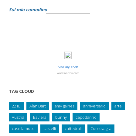
Sul mio comodino
Visit my shelf
www.anobii.com
TAG CLOUD
221B
Alan Dart
amy gaines
anniversario
arte
Austria
Baviera
bunny
capodanno
case famose
castelli
cattedrali
Cornovaglia