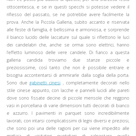
ottocentesca, e se in questi specchi si potesse vedere il
riflesso del passato, se ne potrebbe avere facilmente la
prova. Anche la Piccola Galleria, subito accanto e riservata
alle feste di famiglia, è bellissima e armoniosa, e sorprende
il bianco lucido delle laccature sul quale si riflettono le luci
dei candelabri che, anche se ormai sono elettrici, hanno
l’effetto luminoso delle vere candele. Di fianco a questa
galleria candida troviamo due stanze piccole e
preziosissime, così tanto che non è possibile entrare e
bisogna accontentarsi di ammirarle dalla soglia della porta.
Sono due
gabinetti cinesi
, completamente decorati nello
stile cinese appunto, con lacche e pannelli lucidi alle pareti
dove sono fissate decine di piccole mensole che reggono
vasi in porcellana di varie dimensioni tutti decorati di bianco
e azzurro. I pavimenti in parquet sono incredibilmente
lavorati, con intarsi complicatissimi di legni diversi e preziosi,
che sono poi una delle ragioni per cui viene impedito alle
migliaia di visitatori quotidiani di calpestare quella