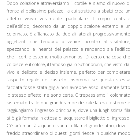
Dopo colazione attraversiamo il cortile e siamo di nuovo di
fronte al bellissimo palazzo, la cui struttura a sbalzi crea un
effetto visivo veramente particolare. Il corpo centrale
dell’edificio, decorato da un doppio scalone esterno e un
colonnato, è affiancato da due ali laterali progressivamente
aggettanti che tendono a venire incontro al visitatore,
spezzando la linearità del palazzo e rendendo sia l’edifico
che il cortile esterno molto armoniosi. Di certo una cosa che
colpisce è il colore, il famoso giallo Schönbrunn, che visto dal
vivo è delicato e deciso insieme, perfetto per completare
l’aspetto regale del castello. Insomma, se questa stessa
facciata fosse stata grigia non avrebbe assolutamente fatto
lo stesso effetto, ne sono certa. Oltrepassiamo il colonnato
sistemato tra le due grandi rampe di scale laterali esterne e
raggiungiamo l’ingresso principale, dove una lunghissima fila
si è già formata in attesa di acquistare il biglietto di ingresso.
C’è un’umanità alquanto varia in fila nel grande atrio, dove il
freddo straordinario di questi giorni riesce in qualche modo