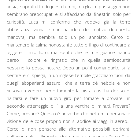
ansia, soprattutto di questi tempi, ma gli altri passeggeri non
sembrano preoccupati e si affacciano dai finestrini solo per
curiosità. Luca mi conferma che vedeva già la torre
abbastanza vicina e non ha idea del motivo di questa
manovra, ma sembra solo un po’ annoiato. Cerco di
mantenere la calma nonostante tutto e fingo di continuare a
leggere il mio libro, ma sento che le mie guance hanno
perso il colore e ringrazio che in quella semioscurità
nessuno lo possa notare. Dopo un po’ il comandante si fa
sentire e ci spiega, in un inglese terribile gracchiato fuori da
quegli altoparlanti assurdi, che a terra c’è nebbia e non
riusciva a vedere perfettamente la pista, così ha deciso di
rialzarsi e fare un nuovo giro per tornare a provare un
secondo atterraggio di lì a una ventina di minuti. Provare?
Come, provare? Questo è un verbo che nella mia personale
visione delle cose proprio non si addice ai viaggi in aereo…
Cerco di non pensare alle alternative possibili derivanti
dall’eventuale fallimento della nostra seconda “prova” di