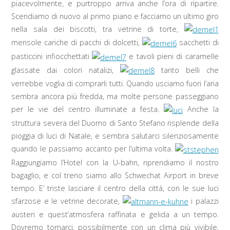
piacevolmente, e purtroppo arriva anche l’ora di ripartire.
Scendiamo di nuovo al primo piano e facciamo un ultimo giro
nella sala dei biscotti, tra vetrine di torte,
mensole cariche di pacchi di dolcetti,
sacchetti di
pasticcini infiocchettati
e tavoli pieni di caramelle
glassate dai colori natalizi,
tanto belli che
verrebbe voglia di comprarli tutti. Quando usciamo fuori l’aria
sembra ancora più fredda, ma molte persone passeggiano
per le vie del centro illuminate a festa.
Anche la
struttura severa del Duomo di Santo Stefano risplende della
pioggia di luci di Natale, e sembra salutarci silenziosamente
quando le passiamo accanto per l’ultima volta.
Raggiungiamo l’Hotel con la U-bahn, riprendiamo il nostro
bagaglio, e col treno siamo allo Schwechat Airport in breve
tempo. E’ triste lasciare il centro della città, con le sue luci
sfarzose e le vetrine decorate,
i palazzi
austeri e quest’atmosfera raffinata e gelida a un tempo.
Dovremo tornarci, possibilmente con un clima più vivibile,