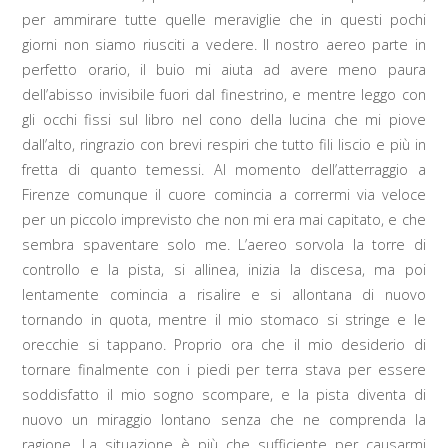
per ammirare tutte quelle meraviglie che in questi pochi
giorni non siamo riusciti a vedere. Il nostro aereo parte in
perfetto orario, il buio mi aiuta ad avere meno paura
dell’abisso invisibile fuori dal finestrino, e mentre leggo con
gli occhi fissi sul libro nel cono della lucina che mi piove
dall’alto, ringrazio con brevi respiri che tutto fili liscio e più in
fretta di quanto temessi. Al momento dell’atterraggio a
Firenze comunque il cuore comincia a corrermi via veloce
per un piccolo imprevisto che non mi era mai capitato, e che
sembra spaventare solo me. L’aereo sorvola la torre di
controllo e la pista, si allinea, inizia la discesa, ma poi
lentamente comincia a risalire e si allontana di nuovo
tornando in quota, mentre il mio stomaco si stringe e le
orecchie si tappano. Proprio ora che il mio desiderio di
tornare finalmente con i piedi per terra stava per essere
soddisfatto il mio sogno scompare, e la pista diventa di
nuovo un miraggio lontano senza che ne comprenda la
ragione. La situazione è più che sufficiente per causarmi