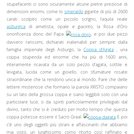
stupefacenti ci sono sicuramente alcune pietre preziose di
dimensioni enormi, come lo
smeraldo
gigante di più di 2600
carati scolpito come un piccolo scrigno, l’aquila reale
asburgica
di ametista, opale e giacinto, la Rosa d’Oro
onorificenza dono del Papa
, e poi due pezzi
davvero rarissimi, dichiarati inalienabili per sempre dalla
famiglia imperiale degli Asburgo, la
Coppa d’Agata
, una
coppa stupenda ed enorme che ha più di 1600 anni,
interamente ricavata da un solo pezzo d’agata, sottile e
levigata, lucida come un gioiello, con sfumature rosate
straordinarie che la rendono unica al mondo. Pare che delle
lettere misteriose che formano la parola XRISTO compaiano
su un lato della grossa coppa e siano leggibili solo con una
particolare luce, o da spiriti particolarmente privilegiati dal
divino, tanto che si è creduto per molto tempo che questa
coppa potesse essere il Sacro Graal.
E poi
c’è uno degli oggetti più strani e affascinanti che abbiamo
mai visto, un lunghissimo corno ritorto così raffinato e