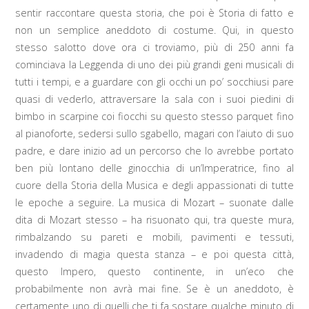
sentir raccontare questa storia, che poi è Storia di fatto e
non un semplice aneddoto di costume. Qui, in questo
stesso salotto dove ora ci troviamo, più di 250 anni fa
cominciava la Leggenda di uno dei più grandi geni musicali di
tutti i tempi, e a guardare con gli occhi un po’ socchiusi pare
quasi di vederlo, attraversare la sala con i suoi piedini di
bimbo in scarpine coi fiocchi su questo stesso parquet fino
al pianoforte, sedersi sullo sgabello, magari con l’aiuto di suo
padre, e dare inizio ad un percorso che lo avrebbe portato
ben più lontano delle ginocchia di un’Imperatrice, fino al
cuore della Storia della Musica e degli appassionati di tutte
le epoche a seguire. La musica di Mozart – suonate dalle
dita di Mozart stesso – ha risuonato qui, tra queste mura,
rimbalzando su pareti e mobili, pavimenti e tessuti,
invadendo di magia questa stanza – e poi questa città,
questo Impero, questo continente, in un’eco che
probabilmente non avrà mai fine. Se è un aneddoto, è
certamente uno di quelli che ti fa sostare qualche minuto di