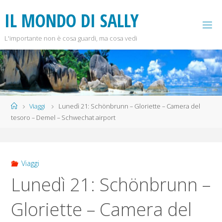
Salta
IL MONDO DI SALLY
al
contenuto
L'importante non è cosa guardi, ma cosa vedi
Home
Viaggi
Lunedì 21: Schönbrunn – Gloriette – Camera del
tesoro – Demel – Schwechat airport
Viaggi
Lunedì 21: Schönbrunn –
Gloriette – Camera del