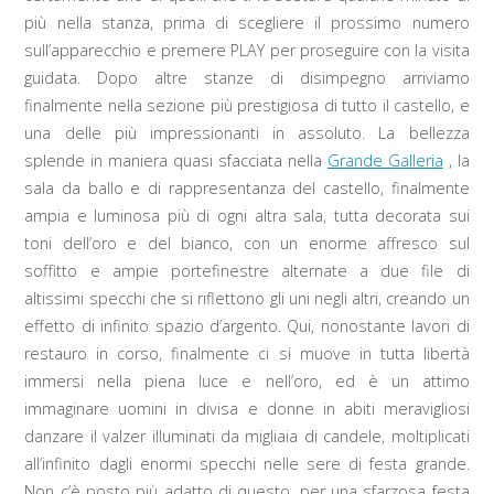
più nella stanza, prima di scegliere il prossimo numero
sull’apparecchio e premere PLAY per proseguire con la visita
guidata. Dopo altre stanze di disimpegno arriviamo
finalmente nella sezione più prestigiosa di tutto il castello, e
una delle più impressionanti in assoluto. La bellezza
splende in maniera quasi sfacciata nella
Grande Galleria
, la
sala da ballo e di rappresentanza del castello, finalmente
ampia e luminosa più di ogni altra sala, tutta decorata sui
toni dell’oro e del bianco, con un enorme affresco sul
soffitto e ampie portefinestre alternate a due file di
altissimi specchi che si riflettono gli uni negli altri, creando un
effetto di infinito spazio d’argento. Qui, nonostante lavori di
restauro in corso, finalmente ci si muove in tutta libertà
immersi nella piena luce e nell’oro, ed è un attimo
immaginare uomini in divisa e donne in abiti meravigliosi
danzare il valzer illuminati da migliaia di candele, moltiplicati
all’infinito dagli enormi specchi nelle sere di festa grande.
Non c’è posto più adatto di questo, per una sfarzosa festa