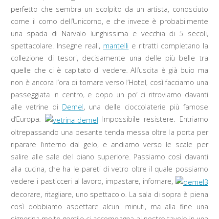
perfetto che sembra un scolpito da un artista, conosciuto
come il corno dell’Unicorno, e che invece è probabilmente
una spada di Narvalo lunghissima e vecchia di 5 secoli,
spettacolare. Insegne reali,
mantelli
e ritratti completano la
collezione di tesori, decisamente una delle più belle tra
quelle che ci è capitato di vedere. All’uscita è già buio ma
non è ancora l’ora di tornare verso l’Hotel, così facciamo una
passeggiata in centro, e dopo un po’ ci ritroviamo davanti
alle vetrine di
Demel
, una delle cioccolaterie più famose
d’Europa.
Impossibile resistere. Entriamo
oltrepassando una pesante tenda messa oltre la porta per
riparare l’interno dal gelo, e andiamo verso le scale per
salire alle sale del piano superiore. Passiamo così davanti
alla cucina, che ha le pareti di vetro oltre il quale possiamo
vedere i pasticceri al lavoro, impastare, infornare,
decorare, ritagliare, uno spettacolo. La sala di sopra è piena
così dobbiamo aspettare alcuni minuti, ma alla fine una
signorina molto gentile ci accompagna al nostro tavolo in una