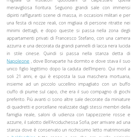
meravigliosa fioritura. Seguono grandi sale con immensi
dipinti raffiguranti scene di massa, in occasioni militari e per
una festa di nozze reali, con migliaia di persone ritratte nei
minimi dettagli, e dopo queste si passa nella zona degli
appartamenti privati di Francesco Stefano, con una camera
azzurra e una decorata da grandi pannelli di lacca nera lucida
in stile cinese. Quindi si passa nella stanza detta di
Napoleone
, dove Bonaparte ha dormito e dove stava il suo
unico figlio legittimo dopo la caduta dell’Impero. Qui morì a
soli 21 anni, e qui è esposta la sua maschera mortuaria,
insieme ad un piccolo uccellino impagliato con un buffo
ciuffo di piume sul capo, che era il suo compagno di giochi
preferito. Più avanti ci sono altre sale decorate da miniature
di quadretti e porcellane realizzate dagli stessi membri della
famiglia reale, saloni di udienza con tappezzerie rosse e
azzurre, il salotto dell’Arciduchessa Sofia, per arrivare ad una
stanza dove è conservato un ricchissimo letto matrimoniale