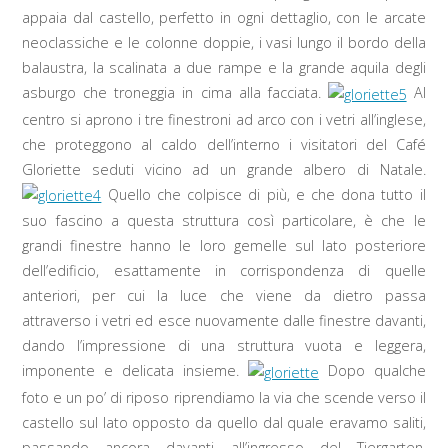
appaia dal castello, perfetto in ogni dettaglio, con le arcate
neoclassiche e le colonne doppie, i vasi lungo il bordo della
balaustra, la scalinata a due rampe e la grande aquila degli
asburgo che troneggia in cima alla facciata.
Al
centro si aprono i tre finestroni ad arco con i vetri all’inglese,
che proteggono al caldo dell’interno i visitatori del Café
Gloriette seduti vicino ad un grande albero di Natale.
Quello che colpisce di più, e che dona tutto il
suo fascino a questa struttura così particolare, è che le
grandi finestre hanno le loro gemelle sul lato posteriore
dell’edificio, esattamente in corrispondenza di quelle
anteriori, per cui la luce che viene da dietro passa
attraverso i vetri ed esce nuovamente dalle finestre davanti,
dando l’impressione di una struttura vuota e leggera,
imponente e delicata insieme.
Dopo qualche
foto e un po’ di riposo riprendiamo la via che scende verso il
castello sul lato opposto da quello dal quale eravamo saliti,
passando ancora davanti all’ingresso del Tiergarten.