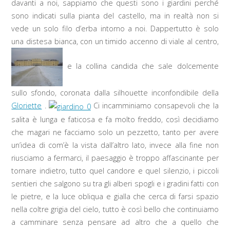
davanti a noi, sappiamo che questi sono i giardini perché
sono indicati sulla pianta del castello, ma in realtà non si
vede un solo filo d’erba intorno a noi. Dappertutto è solo
una distesa bianca, con un timido accenno di viale al centro,
e la collina candida che sale dolcemente
sullo sfondo, coronata dalla silhouette inconfondibile della
Gloriette
.
Ci incamminiamo consapevoli che la
salita è lunga e faticosa e fa molto freddo, così decidiamo
che magari ne facciamo solo un pezzetto, tanto per avere
un’idea di com’è la vista dall’altro lato, invece alla fine non
riusciamo a fermarci, il paesaggio è troppo affascinante per
tornare indietro, tutto quel candore e quel silenzio, i piccoli
sentieri che salgono su tra gli alberi spogli e i gradini fatti con
le pietre, e la luce obliqua e gialla che cerca di farsi spazio
nella coltre grigia del cielo, tutto è così bello che continuiamo
a camminare senza pensare ad altro che a quello che