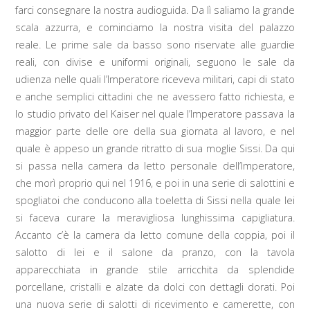
farci consegnare la nostra audioguida. Da lì saliamo la grande
scala azzurra, e cominciamo la nostra visita del palazzo
reale. Le prime sale da basso sono riservate alle guardie
reali, con divise e uniformi originali, seguono le sale da
udienza nelle quali l’Imperatore riceveva militari, capi di stato
e anche semplici cittadini che ne avessero fatto richiesta, e
lo studio privato del Kaiser nel quale l’Imperatore passava la
maggior parte delle ore della sua giornata al lavoro, e nel
quale è appeso un grande ritratto di sua moglie Sissi. Da qui
si passa nella camera da letto personale dell’Imperatore,
che morì proprio qui nel 1916, e poi in una serie di salottini e
spogliatoi che conducono alla toeletta di Sissi nella quale lei
si faceva curare la meravigliosa lunghissima capigliatura.
Accanto c’è la camera da letto comune della coppia, poi il
salotto di lei e il salone da pranzo, con la tavola
apparecchiata in grande stile arricchita da splendide
porcellane, cristalli e alzate da dolci con dettagli dorati. Poi
una nuova serie di salotti di ricevimento e camerette, con