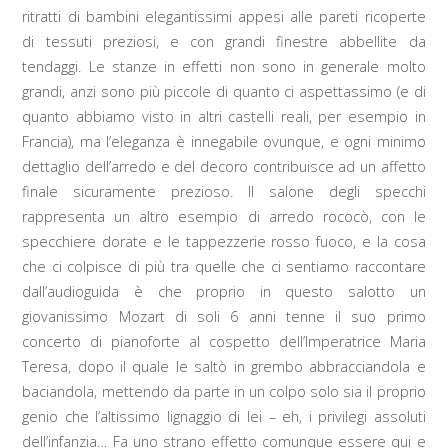
ritratti di bambini elegantissimi appesi alle pareti ricoperte
di tessuti preziosi, e con grandi finestre abbellite da
tendaggi. Le stanze in effetti non sono in generale molto
grandi, anzi sono più piccole di quanto ci aspettassimo (e di
quanto abbiamo visto in altri castelli reali, per esempio in
Francia), ma l’eleganza è innegabile ovunque, e ogni minimo
dettaglio dell’arredo e del decoro contribuisce ad un affetto
finale sicuramente prezioso. Il salone degli specchi
rappresenta un altro esempio di arredo rococò, con le
specchiere dorate e le tappezzerie rosso fuoco, e la cosa
che ci colpisce di più tra quelle che ci sentiamo raccontare
dall’audioguida è che proprio in questo salotto un
giovanissimo Mozart di soli 6 anni tenne il suo primo
concerto di pianoforte al cospetto dell’Imperatrice Maria
Teresa, dopo il quale le saltò in grembo abbracciandola e
baciandola, mettendo da parte in un colpo solo sia il proprio
genio che l’altissimo lignaggio di lei – eh, i privilegi assoluti
dell’infanzia… Fa uno strano effetto comunque essere qui e