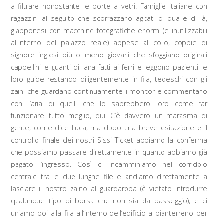
a filtrare nonostante le porte a vetri. Famiglie italiane con
ragazzini al seguito che scorrazzano agitati di qua e di là,
giapponesi con macchine fotografiche enormi (e inutilizzabili
all’interno del palazzo reale) appese al collo, coppie di
signore inglesi più o meno giovani che sfoggiano originali
cappellini e guanti di lana fatti ai ferri e leggono pazienti le
loro guide restando diligentemente in fila, tedeschi con gli
zaini che guardano continuamente i monitor e commentano
con l’aria di quelli che lo saprebbero loro come far
funzionare tutto meglio, qui. C’è davvero un marasma di
gente, come dice Luca, ma dopo una breve esitazione e il
controllo finale dei nostri Sissi Ticket abbiamo la conferma
che possiamo passare direttamente in quanto abbiamo già
pagato l’ingresso. Così ci incamminiamo nel corridoio
centrale tra le due lunghe file e andiamo direttamente a
lasciare il nostro zaino al guardaroba (è vietato introdurre
qualunque tipo di borsa che non sia da passeggio), e ci
uniamo poi alla fila all’interno dell’edificio a pianterreno per