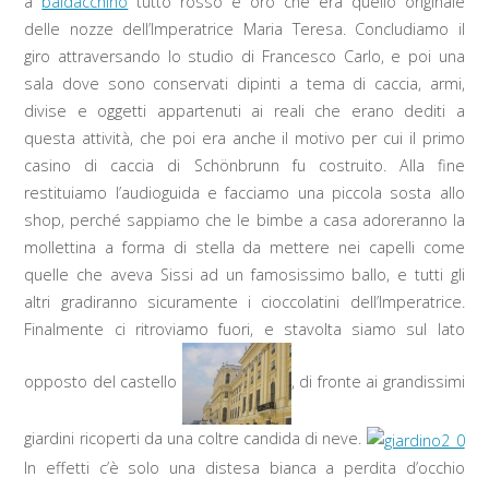
a
baldacchino
tutto rosso e oro che era quello originale
delle nozze dell’Imperatrice Maria Teresa. Concludiamo il
giro attraversando lo studio di Francesco Carlo, e poi una
sala dove sono conservati dipinti a tema di caccia, armi,
divise e oggetti appartenuti ai reali che erano dediti a
questa attività, che poi era anche il motivo per cui il primo
casino di caccia di Schönbrunn fu costruito. Alla fine
restituiamo l’audioguida e facciamo una piccola sosta allo
shop, perché sappiamo che le bimbe a casa adoreranno la
mollettina a forma di stella da mettere nei capelli come
quelle che aveva Sissi ad un famosissimo ballo, e tutti gli
altri gradiranno sicuramente i cioccolatini dell’Imperatrice.
Finalmente ci ritroviamo fuori, e stavolta siamo sul lato
opposto del castello
, di fronte ai grandissimi
giardini ricoperti da una coltre candida di neve.
In effetti c’è solo una distesa bianca a perdita d’occhio