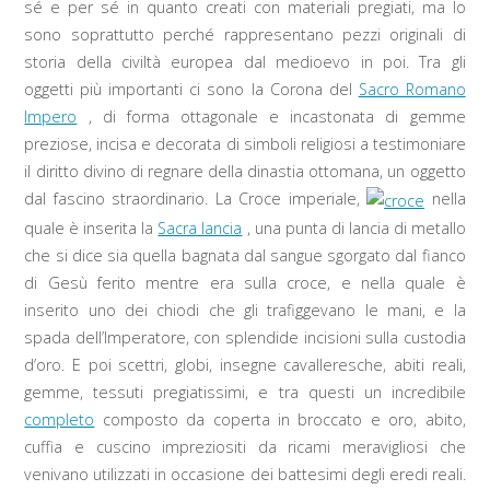
sé e per sé in quanto creati con materiali pregiati, ma lo
sono soprattutto perché rappresentano pezzi originali di
storia della civiltà europea dal medioevo in poi. Tra gli
oggetti più importanti ci sono la Corona del
Sacro Romano
Impero
, di forma ottagonale e incastonata di gemme
preziose, incisa e decorata di simboli religiosi a testimoniare
il diritto divino di regnare della dinastia ottomana, un oggetto
dal fascino straordinario. La Croce imperiale,
nella
quale è inserita la
Sacra lancia
, una punta di lancia di metallo
che si dice sia quella bagnata dal sangue sgorgato dal fianco
di Gesù ferito mentre era sulla croce, e nella quale è
inserito uno dei chiodi che gli trafiggevano le mani, e la
spada dell’Imperatore, con splendide incisioni sulla custodia
d’oro. E poi scettri, globi, insegne cavalleresche, abiti reali,
gemme, tessuti pregiatissimi, e tra questi un incredibile
completo
composto da coperta in broccato e oro, abito,
cuffia e cuscino impreziositi da ricami meravigliosi che
venivano utilizzati in occasione dei battesimi degli eredi reali.