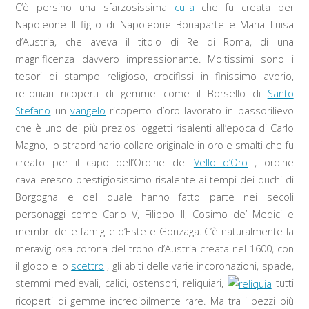
C’è persino una sfarzosissima
culla
che fu creata per
Napoleone II figlio di Napoleone Bonaparte e Maria Luisa
d’Austria, che aveva il titolo di Re di Roma, di una
magnificenza davvero impressionante. Moltissimi sono i
tesori di stampo religioso, crocifissi in finissimo avorio,
reliquiari ricoperti di gemme come il Borsello di
Santo
Stefano
un
vangelo
ricoperto d’oro lavorato in bassorilievo
che è uno dei più preziosi oggetti risalenti all’epoca di Carlo
Magno, lo straordinario collare originale in oro e smalti che fu
creato per il capo dell’Ordine del
Vello d’Oro
, ordine
cavalleresco prestigiosissimo risalente ai tempi dei duchi di
Borgogna e del quale hanno fatto parte nei secoli
personaggi come Carlo V, Filippo II, Cosimo de’ Medici e
membri delle famiglie d’Este e Gonzaga. C’è naturalmente la
meravigliosa corona del trono d’Austria creata nel 1600, con
il globo e lo
scettro
, gli abiti delle varie incoronazioni, spade,
stemmi medievali, calici, ostensori, reliquiari,
tutti
ricoperti di gemme incredibilmente rare. Ma tra i pezzi più