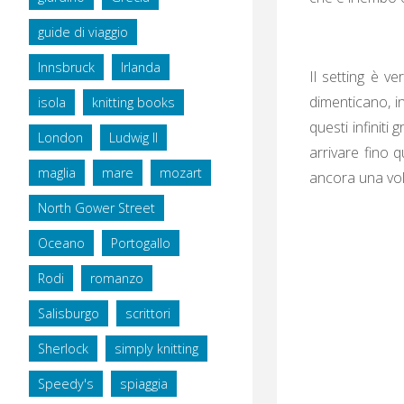
guide di viaggio
Innsbruck
Irlanda
Il setting è ve
dimenticano, i
isola
knitting books
questi infiniti 
London
Ludwig II
arrivare fino q
maglia
mare
mozart
ancora una vol
North Gower Street
Oceano
Portogallo
Rodi
romanzo
Salisburgo
scrittori
Sherlock
simply knitting
Speedy's
spiaggia