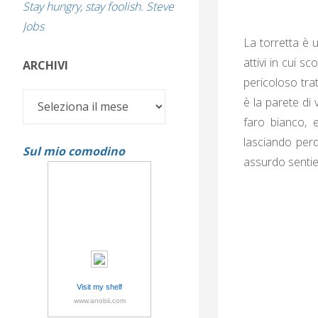
Stay hungry, stay foolish. Steve
Jobs
La torretta è 
attivi in cui s
ARCHIVI
pericoloso tra
Archivi
è la parete di
faro bianco, e
lasciando perd
Sul mio comodino
assurdo sentie
Visit my shelf
www.anobii.com