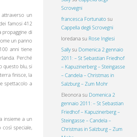
Scrovegni
a attraverso un
francesca Fortunato
su
 dei famosi 412
Cappella degli Scrovegni
a propaggine di
loredana
su
Rose Inglesi
a come un panno
 100 anni tiene
Sally
su
Domenica 2 gennaio
Irlanda. Perché
2011: – St Sebastian Friedhof
o questo blu, si
– Kapuzinerberg – Steingasse
erra finisce, la
– Candela – Christmas in
re spettacolo a
Salzburg – Zum Mohr
Eleonora
su
Domenica 2
gennaio 2011: – St Sebastian
Friedhof – Kapuzinerberg –
ta insieme a un
Steingasse – Candela –
o così speciale,
Christmas in Salzburg – Zum
.