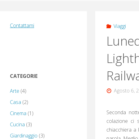
Contattami
Viaggi
Luned
Light
Railw
CATEGORIE
Agosto 6, 
Arte
(4)
Casa
(2)
Seconda notte
Cinema
(1)
colazione ci
Cucina
(3)
chiacchiera a 
Giardinaggio
(3)
parola. Meglio