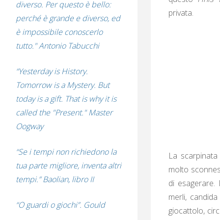
diverso. Per questo è bello:
privata.
perché è grande e diverso, ed
è impossibile conoscerlo
tutto." Antonio Tabucchi
“Yesterday is History.
Tomorrow is a Mystery. But
today is a gift. That is why it is
called the "Present." Master
Oogway
“Se i tempi non richiedono la
La scarpinata 
tua parte migliore, inventa altri
molto sconness
tempi.” Baolian, libro II
di esagerare.
merli, candid
“O guardi o giochi”. Gould
giocattolo, ci