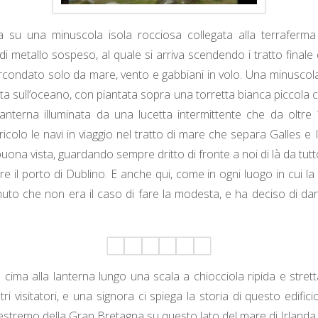
va su una minuscola isola rocciosa collegata alla terraferm
di metallo sospeso, al quale si arriva scendendo i tratto finale
circondato solo da mare, vento e gabbiani in volo. Una minuscol
ta sull’oceano, con piantata sopra una torretta bianca piccol
anterna illuminata da una lucetta intermittente che da oltre
ricolo le navi in viaggio nel tratto di mare che separa Galles e 
ona vista, guardando sempre dritto di fronte a noi di là da tutt
 il porto di Dublino. E anche qui, come in ogni luogo in cui la t
nuto che non era il caso di fare la modesta, e ha deciso di da
n cima alla lanterna lungo una scala a chiocciola ripida e stret
tri visitatori, e una signora ci spiega la storia di questo edifici
 estremo della Gran Bretagna su questo lato del mare di Irlanda