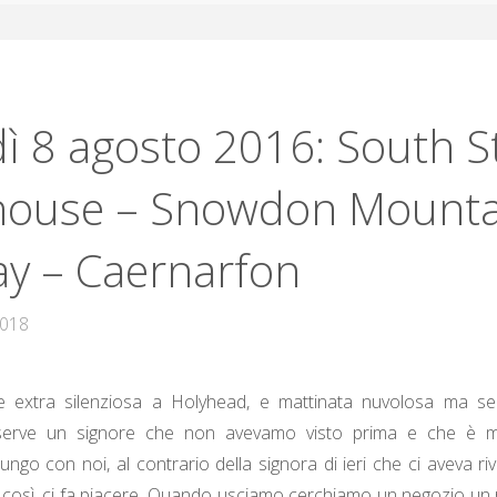
ì 8 agosto 2016: South S
house – Snowdon Mounta
ay – Caernarfon
2018
 extra silenziosa a Holyhead, e mattinata nuvolosa ma se
 serve un signore che non avevamo visto prima e che è mo
lungo con noi, al contrario della signora di ieri che ci aveva ri
 così, ci fa piacere. Quando usciamo cerchiamo un negozio un