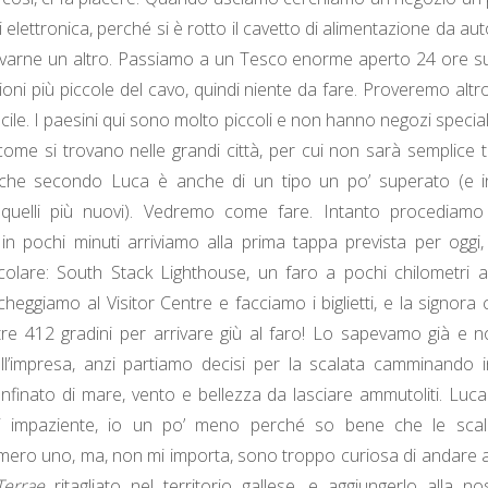
di elettronica, perché si è rotto il cavetto di alimentazione da 
varne un altro. Passiamo a un Tesco enorme aperto 24 ore 
sioni più piccole del cavo, quindi niente da fare. Proveremo alt
cile. I paesini qui sono molto piccoli e non hanno negozi special
 come si trovano nelle grandi città, per cui non sarà semplice 
che secondo Luca è anche di un tipo un po’ superato (e in
 quelli più nuovi). Vedremo come fare. Intanto procediamo
n pochi minuti arriviamo alla prima tappa prevista per oggi
colare: South Stack Lighthouse, un faro a pochi chilometri a
heggiamo al Visitor Centre e facciamo i biglietti, e la signora c
tre 412 gradini per arrivare giù al faro! Lo sapevamo già e 
ll’impresa, anzi partiamo decisi per la scalata camminando
inato di mare, vento e bellezza da lasciare ammutoliti. Luca
si impaziente, io un po’ meno perché so bene che le scal
mero uno, ma, non mi importa, sono troppo curiosa di andare 
Terrae
ritagliato nel territorio gallese, e aggiungerlo alla no