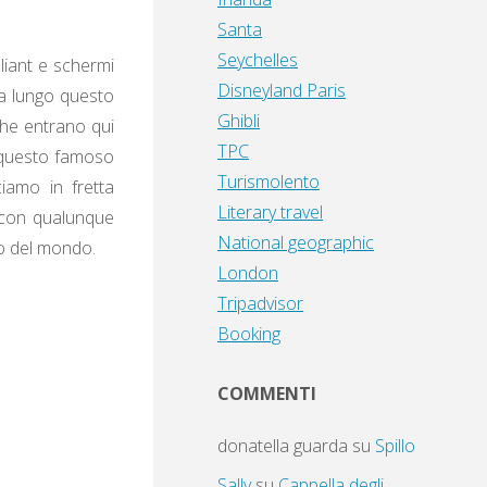
Santa
Seychelles
liant e schermi
Disneyland Paris
rna lungo questo
Ghibli
che entrano qui
TPC
e questo famoso
Turismolento
ciamo in fretta
Literary travel
i con qualunque
National geographic
do del mondo.
London
Tripadvisor
Booking
COMMENTI
donatella guarda
su
Spillo
Sally
su
Cappella degli