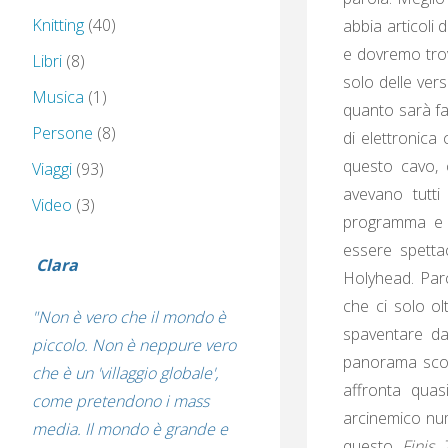
Knitting
(40)
abbia articoli 
e dovremo tro
Libri
(8)
solo delle ver
Musica
(1)
quanto sarà fa
Persone
(8)
di elettronica
questo cavo, 
Viaggi
(93)
avevano tutti
Video
(3)
programma e i
essere spetta
Clara
Holyhead. Parc
che ci solo ol
"Non è vero che il mondo è
spaventare da
piccolo. Non è neppure vero
panorama sconf
che è un 'villaggio globale',
affronta qua
come pretendono i mass
arcinemico nu
media. Il mondo è grande e
questo
Finis 