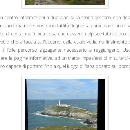
un centro informazioni a due piani sulla storia del faro, con dep
corrono filmati che mostrano l’utilità di questa particolare lante
tto di costa, ma l’unica cosa che davvero colpisce tutti coloro 
 vetro che affaccia sull’oceano, dalla quale vediamo finalment
 il folle percorso zigzagante necessario a raggiungerlo. Us
ere le pagine informative, ad un tratto impazienti di misurarc
ro capace di portarci fino a quel luogo di fiaba posato sul bor