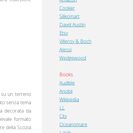
Cooker
Silikomart
David Austin
Etsy
Villeroy & Boch
Alessi
Wedgewood
Books
Audible
Anobii
a su un terreno
Wikipedia
iato senza tema
LL
ta decorata da
City
ievale formato
Oceanomare
re della Scozia
Lalab