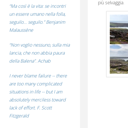
più selvaggia.
“Ma così è la vita: se incontri
un essere umano nella folla,
seguilo... seguilo.” Benjanim
Malaussène
“Non voglio nessuno, sulla mia
lancia, che non abbia paura
della Balena”. Achab
I never blame failure -- there
are too many complicated
situations in life -- but I am
absolutely merciless toward
lack of effort. F. Scott
Fitzgerald