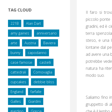
TAG CLOUD
Il faro si tro
piccolo ponte 
221B
Alan Dart
gradini, ed è 
terra spenzola
amy gaines
anniversario
steso, e una l
arte
Austria
Baviera
lontane dal pe
bunny
capodanno
ad avere una bu
potrebbe vedere
case famose
castelli
natura ha rite
cattedrali
Cornovaglia
modo suo.
cupcakes
debbie bliss
England
farfalle
Saliamo fino i
Galles
Giardini
gruppetto di al
che è il lembo
giardino
Grecia