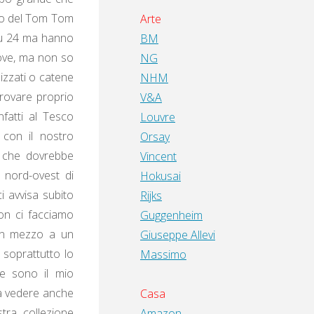
auto del Tom Tom
Arte
su 24 ma hanno
BM
rove, ma non so
NG
izzati o catene
NHM
trovare proprio
V&A
fatti al Tesco
Louvre
 con il nostro
Orsay
, che dovrebbe
Vincent
 nord-ovest di
Hokusai
i avvisa subito
Rijks
non ci facciamo
Guggenheim
 in mezzo a un
Giuseppe Allevi
 soprattutto lo
Massimo
e sono il mio
a vedere anche
Casa
stra collezione
Amazon