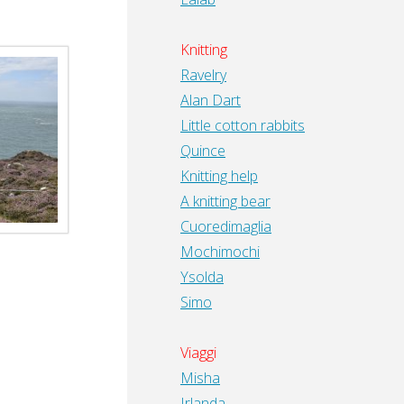
Knitting
Ravelry
Alan Dart
Little cotton rabbits
Quince
Knitting help
A knitting bear
Cuoredimaglia
Mochimochi
Ysolda
Simo
Viaggi
Misha
Irlanda