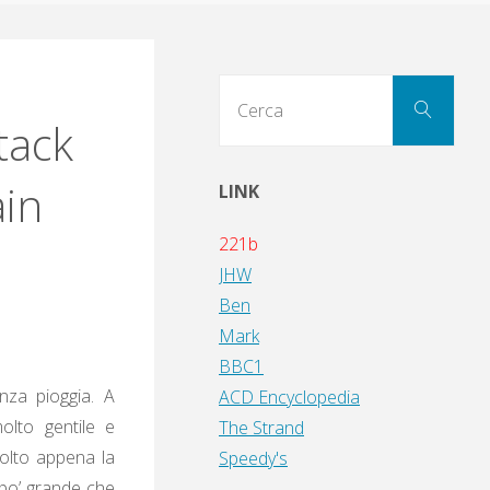
Cerc
Cerca
per:
tack
in
LINK
221b
JHW
Ben
Mark
BBC1
nza pioggia. A
ACD Encyclopedia
lto gentile e
The Strand
volto appena la
Speedy's
 po’ grande che