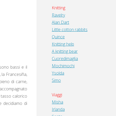
Knitting
Ravelry
Alan Dart
Little cotton rabbits
Quince
Knitting help
A knitting bear
Cuoredimaglia
Mochimochi
sono bassi e il
Ysolda
 la Francesiña,
Simo
pieno di carne,
a, accompagnato
Viaggi
 tasso calorico
Misha
he decidiamo di
Irlanda