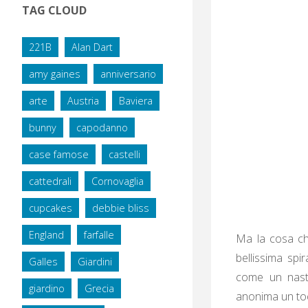
TAG CLOUD
221B
Alan Dart
amy gaines
anniversario
arte
Austria
Baviera
bunny
capodanno
case famose
castelli
cattedrali
Cornovaglia
cupcakes
debbie bliss
England
farfalle
Ma la cosa che
bellissima sp
Galles
Giardini
come un nastr
giardino
Grecia
anonima un toc