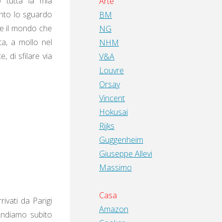
o tutta la mia
Arte
nto lo sguardo
BM
re il mondo che
NG
ta, a mollo nel
NHM
, di sfilare via
V&A
Louvre
Orsay
Vincent
Hokusai
Rijks
Guggenheim
Giuseppe Allevi
Massimo
Casa
ivati da Parigi
Amazon
 Andiamo subito