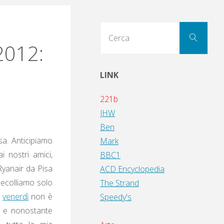
Cerc
Cerca
per:
2012:
LINK
221b
JHW
Ben
sa. Anticipiamo
Mark
 nostri amici,
BBC1
 Ryanair da Pisa
ACD Encyclopedia
 decolliamo solo
The Strand
i
venerdì
non è
Speedy's
, e nonostante