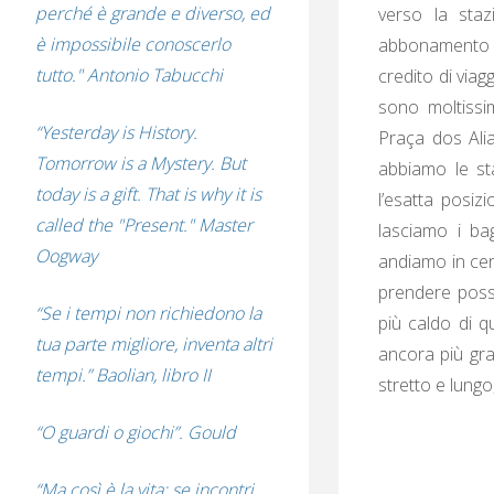
perché è grande e diverso, ed
verso la staz
è impossibile conoscerlo
abbonamento si
tutto." Antonio Tabucchi
credito di viag
sono moltissi
“Yesterday is History.
Praça dos Alia
Tomorrow is a Mystery. But
abbiamo le sta
today is a gift. That is why it is
l’esatta posiz
called the "Present." Master
lasciamo i ba
Oogway
andiamo in cen
prendere poss
“Se i tempi non richiedono la
più caldo di q
tua parte migliore, inventa altri
ancora più gra
tempi.” Baolian, libro II
stretto e lungo
“O guardi o giochi”. Gould
“Ma così è la vita: se incontri