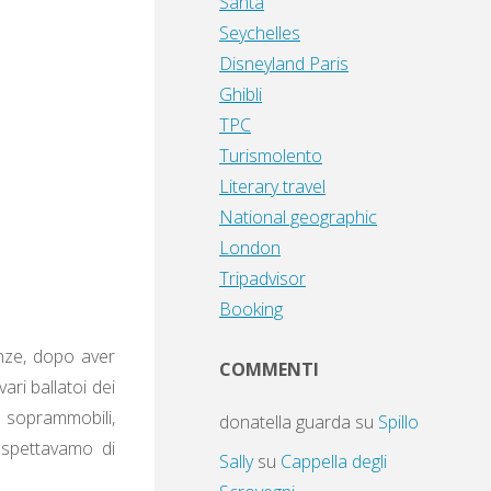
Santa
Seychelles
Disneyland Paris
Ghibli
TPC
Turismolento
Literary travel
National geographic
London
Tripadvisor
Booking
anze, dopo aver
COMMENTI
ari ballatoi dei
, soprammobili,
donatella guarda
su
Spillo
 aspettavamo di
Sally
su
Cappella degli