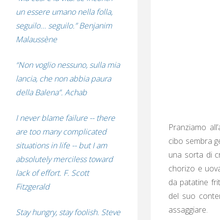
un essere umano nella folla,
seguilo... seguilo.” Benjanim
Malaussène
“Non voglio nessuno, sulla mia
lancia, che non abbia paura
della Balena”. Achab
I never blame failure -- there
Pranziamo all’
are too many complicated
cibo sembra ge
situations in life -- but I am
una sorta di c
absolutely merciless toward
chorizo e uova
lack of effort. F. Scott
da patatine fr
Fitzgerald
del suo conten
assaggiare.
Stay hungry, stay foolish. Steve