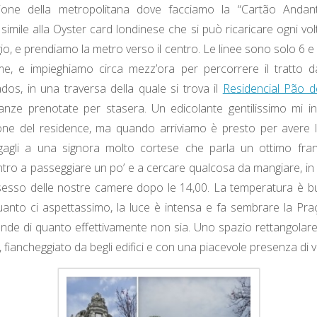
ione della metropolitana dove facciamo la “Cartão Andan
mile alla Oyster card londinese che si può ricaricare ogni volta
gio, e prendiamo la metro verso il centro. Le linee sono solo 6 
me, e impieghiamo circa mezz’ora per percorrere il tratto da
dos, in una traversa della quale si trova il
Residencial Pão 
nze prenotate per stasera. Un edicolante gentilissimo mi in
ione del residence, ma quando arriviamo è presto per avere 
gagli a una signora molto cortese che parla un ottimo fr
tro a passeggiare un po’ e a cercare qualcosa da mangiare, in 
esso delle nostre camere dopo le 14,00. La temperatura è b
uanto ci aspettassimo, la luce è intensa e fa sembrare la Pr
nde di quanto effettivamente non sia. Uno spazio rettangolar
, fiancheggiato da begli edifici e con una piacevole presenza di 