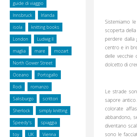
guide di viaggio
Innsbruck
Irlanda
Sistemiamo le
isola
knitting books
scoperta della 
perdere dalla 
London
Ludwig II
centro e in br
maglia
mare
mozart
delle vecchie 
North Gower Street
dolcetto di cre
Oceano
Portogallo
Rodi
romanzo
Le strade sono
Salisburgo
scrittori
sapore antico.
colorate affas
Sherlock
simply knitting
abbandono, seg
Speedy's
spiaggia
diventano scal
sono le facci
toy
UK
Vienna