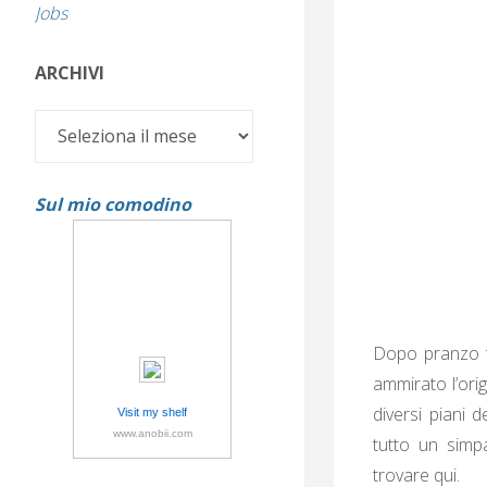
Jobs
ARCHIVI
Archivi
Sul mio comodino
Dopo pranzo to
ammirato l’orig
diversi piani 
Visit my shelf
www.anobii.com
tutto un simpa
trovare qui.