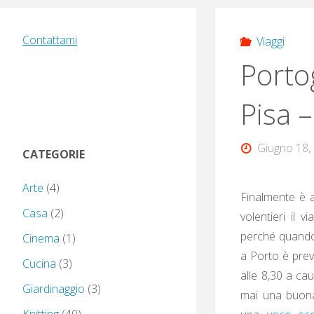
Contattami
Viaggi
Porto
Pisa 
Giugno 18,
CATEGORIE
Arte
(4)
Finalmente è a
Casa
(2)
volentieri il vi
perché quando è
Cinema
(1)
a Porto è previ
Cucina
(3)
alle 8,30 a cau
Giardinaggio
(3)
mai una buona