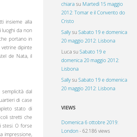
chiara
su
Martedì 15 maggio
2012: Tomar e il Convento do
Cristo
i insieme alla
ui luoghi da non
Sally
su
Sabato 19 e domenica
 che portano in
20 maggio 2012: Lisbona
vetrine dipinte
Luca
su
Sabato 19 e
tel de Nata, il
domenica 20 maggio 2012:
Lisbona
Sally
su
Sabato 19 e domenica
20 maggio 2012: Lisbona
 semplicità dal
artieri di case
VIEWS
mpleto stato di
oli stretti che
Domenica 6 ottobre 2019:
 stesi. O forse
London
- 62.186 views
a impressione,