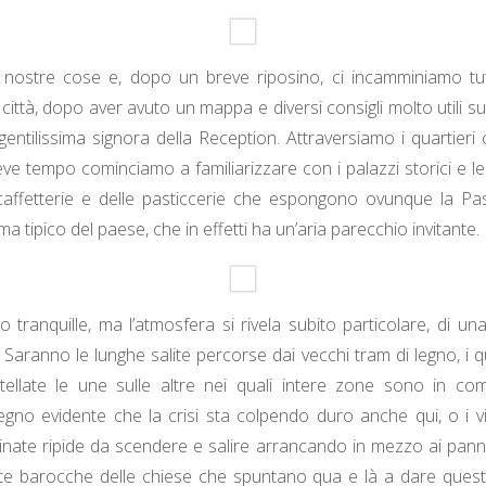
 nostre cose e, dopo un breve riposino, ci incamminiamo tutt
città, dopo aver avuto un mappa e diversi consigli molto utili s
gentilissima signora della Reception. Attraversiamo i quartieri
eve tempo cominciamo a familiarizzare con i palazzi storici e le 
caffetterie e delle pasticcerie che espongono ovunque la Pas
ma tipico del paese, che in effetti ha un’aria parecchio invitante.
 tranquille, ma l’atmosfera si rivela subito particolare, di una
 Saranno le lunghe salite percorse dai vecchi tram di legno, i qu
tellate le une sulle altre nei quali intere zone sono in co
no evidente che la crisi sta colpendo duro anche qui, o i vic
inate ripide da scendere e salire arrancando in mezzo ai panni
ate barocche delle chiese che spuntano qua e là a dare quest