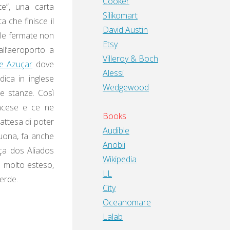
Cooker
te”, una carta
Silikomart
 che finisce il
David Austin
e le fermate non
Etsy
ll’aeroporto a
Villeroy & Boch
de Azuçar
dove
Alessi
dica in inglese
Wedgewood
le stanze. Così
ancese e ce ne
Books
attesa di poter
Audible
uona, fa anche
Anobii
aça dos Aliados
Wikipedia
e molto esteso,
LL
verde.
City
Oceanomare
Lalab