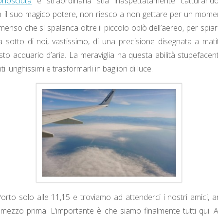
nosciuta
e straordinaria stia inaspettatamente catturand
n il suo magico potere, non riesco a non gettare per un mome
mmenso che si spalanca oltre il piccolo oblò dell’aereo, per spia
a sotto di noi, vastissimo, di una precisione disegnata a mati
sto acquario d’aria. La meraviglia ha questa abilità stupefacente
ti lunghissimi e trasformarli in bagliori di luce.
orto solo alle 11,15 e troviamo ad attenderci i nostri amici, arr
 mezzo prima. L’importante è che siamo finalmente tutti qui.