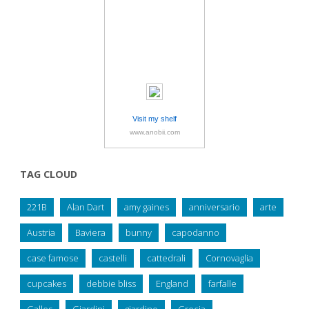
Visit my shelf
www.anobii.com
TAG CLOUD
221B
Alan Dart
amy gaines
anniversario
arte
Austria
Baviera
bunny
capodanno
case famose
castelli
cattedrali
Cornovaglia
cupcakes
debbie bliss
England
farfalle