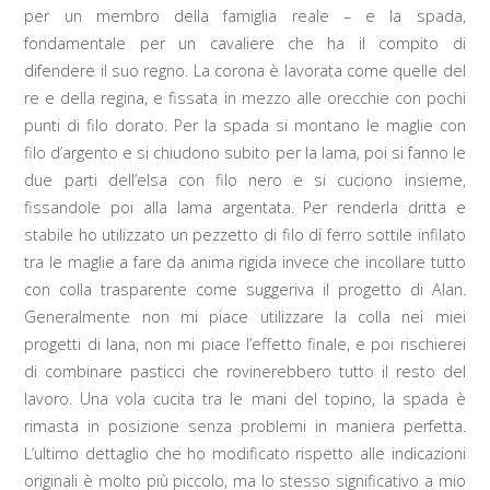
per un membro della famiglia reale – e la spada,
fondamentale per un cavaliere che ha il compito di
difendere il suo regno. La corona è lavorata come quelle del
re e della regina, e fissata in mezzo alle orecchie con pochi
punti di filo dorato. Per la spada si montano le maglie con
filo d’argento e si chiudono subito per la lama, poi si fanno le
due parti dell’elsa con filo nero e si cuciono insieme,
fissandole poi alla lama argentata. Per renderla dritta e
stabile ho utilizzato un pezzetto di filo di ferro sottile infilato
tra le maglie a fare da anima rigida invece che incollare tutto
con colla trasparente come suggeriva il progetto di Alan.
Generalmente non mi piace utilizzare la colla nei miei
progetti di lana, non mi piace l’effetto finale, e poi rischierei
di combinare pasticci che rovinerebbero tutto il resto del
lavoro. Una vola cucita tra le mani del topino, la spada è
rimasta in posizione senza problemi in maniera perfetta.
L’ultimo dettaglio che ho modificato rispetto alle indicazioni
originali è molto più piccolo, ma lo stesso significativo a mio