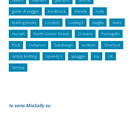
Galles
Giardini
giardino
Grecia
guide di viaggio
Innsbruck
Irlanda
isola
knitting books
London
Ludwig II
maglia
mare
mozart
North Gower Street
Oceano
Portogallo
Rodi
romanzo
Salisburgo
scrittori
Sherlock
simply knitting
Speedy's
spiaggia
toy
UK
Vienna
Io sono MiaSally su