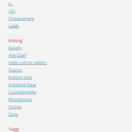
LL
City
Oceanomare
Lalab
Knitting
Ravelry
Alan Dart
Little cotton rabbits
Quince
Knitting help
A knitting bear
Cuoredimaglia
Mochimochi
Ysolda
Simo
Viaggi