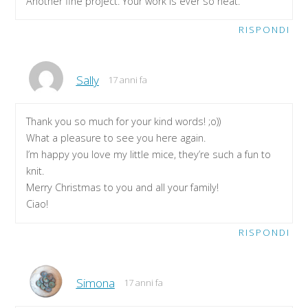
Another fine project. Your work is ever so neat.
RISPONDI
Sally
17 anni fa
Thank you so much for your kind words! ;o))
What a pleasure to see you here again.
I’m happy you love my little mice, they’re such a fun to
knit.
Merry Christmas to you and all your family!
Ciao!
RISPONDI
Simona
17 anni fa