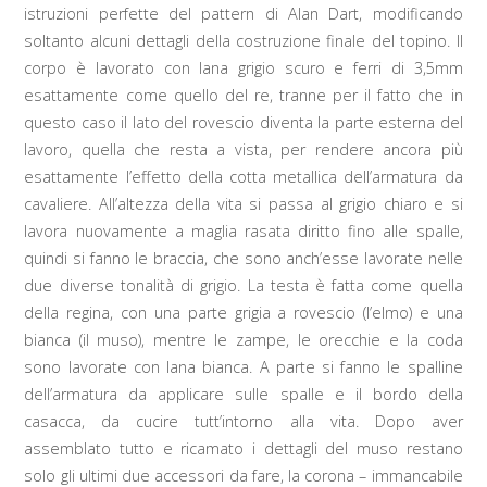
istruzioni perfette del pattern di Alan Dart, modificando
soltanto alcuni dettagli della costruzione finale del topino. Il
corpo è lavorato con lana grigio scuro e ferri di 3,5mm
esattamente come quello del re, tranne per il fatto che in
questo caso il lato del rovescio diventa la parte esterna del
lavoro, quella che resta a vista, per rendere ancora più
esattamente l’effetto della cotta metallica dell’armatura da
cavaliere. All’altezza della vita si passa al grigio chiaro e si
lavora nuovamente a maglia rasata diritto fino alle spalle,
quindi si fanno le braccia, che sono anch’esse lavorate nelle
due diverse tonalità di grigio. La testa è fatta come quella
della regina, con una parte grigia a rovescio (l’elmo) e una
bianca (il muso), mentre le zampe, le orecchie e la coda
sono lavorate con lana bianca. A parte si fanno le spalline
dell’armatura da applicare sulle spalle e il bordo della
casacca, da cucire tutt’intorno alla vita. Dopo aver
assemblato tutto e ricamato i dettagli del muso restano
solo gli ultimi due accessori da fare, la corona – immancabile