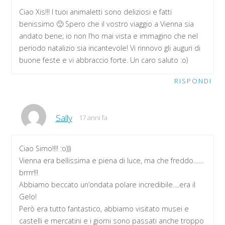
Ciao Xis!!! I tuoi animaletti sono deliziosi e fatti
benissimo 🙂 Spero che il vostro viaggio a Vienna sia
andato bene; io non l’ho mai vista e immagino che nel
periodo natalizio sia incantevole! Vi rinnovo gli auguri di
buone feste e vi abbraccio forte. Un caro saluto :o)
RISPONDI
Sally
17 anni fa
Ciao Simo!!!! :o)))
Vienna era bellissima e piena di luce, ma che freddo……
brrrr!!!
Abbiamo beccato un’ondata polare incredibile….era il
Gelo!
Però era tutto fantastico, abbiamo visitato musei e
castelli e mercatini e i giorni sono passati anche troppo