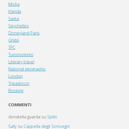
Misha
Irlanda
Santa
Seychelles
Disneyland Paris
Ghibli
TPC
Turismolento
Literary travel
National geographic
London
Tripadvisor
Booking
COMMENTI
donatella guarda
su
Spillo
Sally
su
Cappella degli Scrovegni