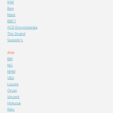
JHW
Ben
Mark
BBC1
ACD Encyclopedia
The Strand
Speedy's
Arte
BM
NG
NHM
V&A
Louvre
Orsay
Vincent
Hokusai
Rijks